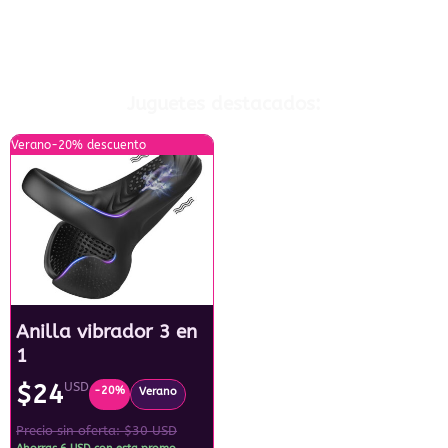
Juguetes destacados:
Verano
-20% descuento
Anilla vibrador 3 en
1
$24
USD
-20%
Verano
Precio sin oferta: $30 USD