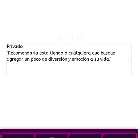
NUESTROS CLIENTES HABLAN
POR NOSOTROS





Privado
Pr
"Recomendaría esta tienda a cualquiera que busque
¡I
agregar un poco de diversión y emoción a su vida."
so