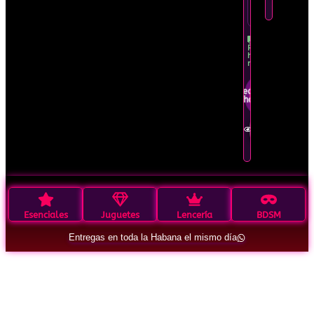
tiempo
limitado
Recíbelo
hoy
mismo
Pedir por
WhatsApp
Ver en
detalle
Esenciales
Juguetes
Lencería
BDSM
Entregas en toda la Habana el mismo día