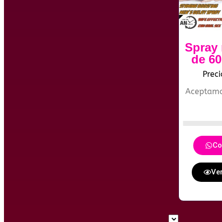
Spray 
de 6
Prec
Aceptam
Co
Ver