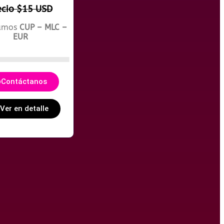
ecio $15 USD
amos
CUP – MLC –
EUR
Contáctanos
Ver en detalle