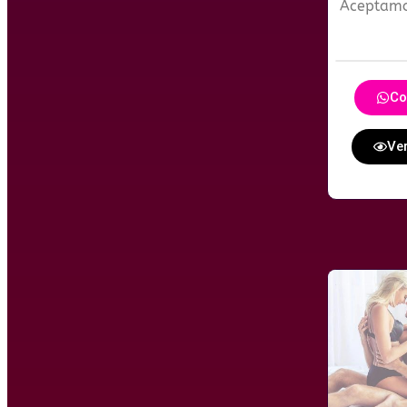
Aceptam
Co
Ver