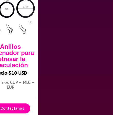
Anillos
enador para
etrasar la
aculación
ecio $10 USD
amos
CUP – MLC –
EUR
Contáctanos