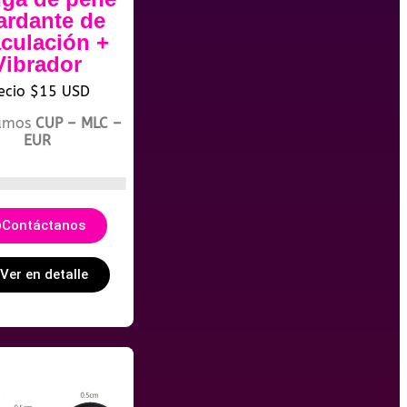
tardante de
culación +
Vibrador
ecio $15 USD
amos
CUP – MLC –
EUR
Contáctanos
Ver en detalle