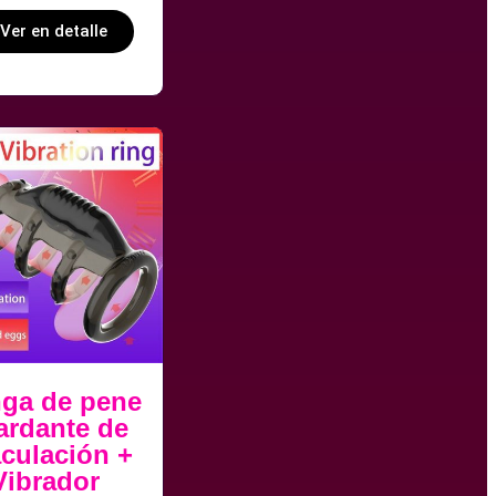
Ver en detalle
ga de pene
tardante de
culación +
Vibrador