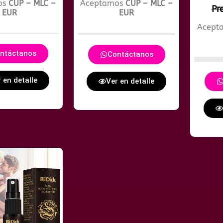
os
CUP – MLC –
Aceptamos
CUP – MLC –
Pr
EUR
EUR
Acept
ntáctanos
Contáctanos
 en detalle
Ver en detalle