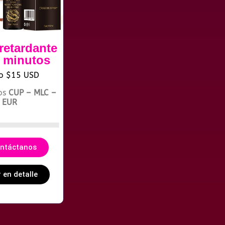
retardante
0 minutos
io $15 USD
os
CUP – MLC –
EUR
ntáctanos
 en detalle