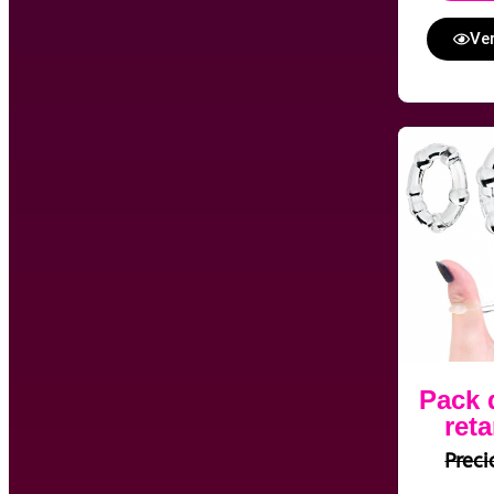
Ver
Pack 
ret
Prec