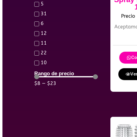
5
31
Precio
6
Aceptam
12
11
22
Co
10
Rango de precio
Ver
$
8
—
$
23