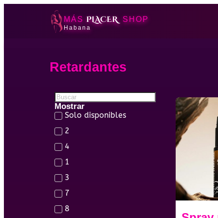
PLACER
MÁS
SHOP
Habana
Retardantes
Mostrar
Solo disponibles
2
4
1
3
7
8
Spray 