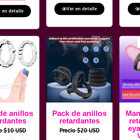
Ver en detalle
 en detalle
de anillos
Pack de anillos
Man
ardantes
retardantes
re
eya
io $10 USD
Precio $20 USD