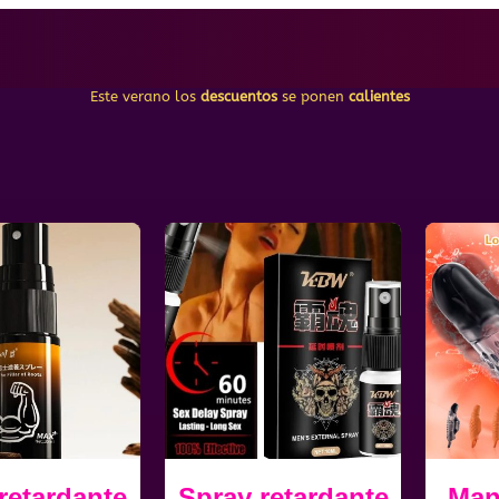
Este verano los
descuentos
se ponen
calientes
retardante
Spray retardante
Man