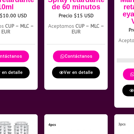
10ml
de 60 minutos
re
eya
 $10.00 USD
Precio $15 USD
os
CUP – MLC –
Aceptamos
CUP – MLC –
Pr
EUR
EUR
Acept
ntáctanos
Contáctanos
 en detalle
Ver en detalle