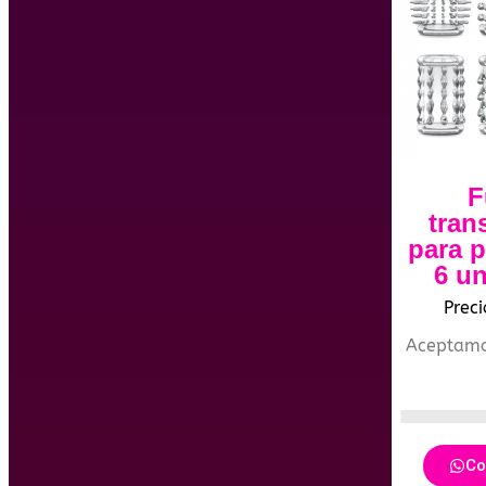
F
tran
para 
6 u
Prec
Aceptam
Co