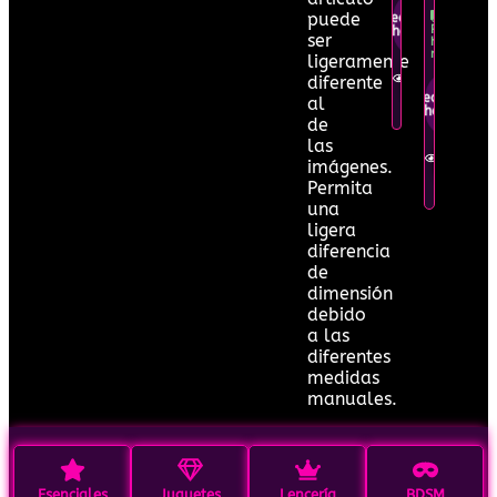
puede
Pedir por
Recíbelo
WhatsApp
ser
hoy
mismo
ligeramente
Ver en
diferente
detalle
Pedir por
al
WhatsApp
de
las
Ver en
imágenes.
detalle
Permita
una
ligera
diferencia
de
dimensión
debido
a las
diferentes
medidas
manuales.
Esenciales
Juguetes
Lencería
BDSM