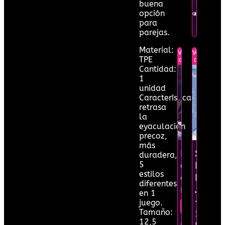
buena
Ver en
opción
detalle
para
parejas.
Material:
Verano
-20%
Verano
-20%
TPE
descuento
descuento
Cantidad:
1
unidad
Características:
retrasa
la
eyaculación
precoz,
más
Pack
SiYi
duradera,
5
de
Limpi
estilos
anillos
De
diferentes
retardant
Juguet
en 1
–
juego.
$16
USD
-20%
Verano
Tamaño:
50
12,5
Precio