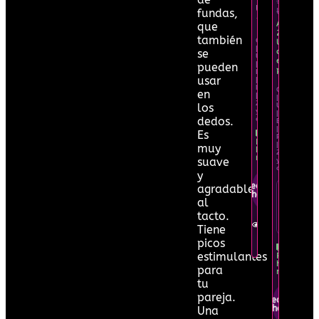
$10
$7
USD
USD
fundas,
Ahorras
que
2
también
CUP
USD
|
se
con
USD
esta
|
pueden
promo
EUR
usar
|
PayPal
CUP
en
|
|
Zelle
los
USD
y
|
dedos.
otras.
EUR
|
Es
PayPal
Recíbelo
|
muy
hoy
Zelle
mismo
suave
y
otras.
y
Pedir por
agradable
WhatsApp
Oferta
al
por
tacto.
tiempo
Ver en
limitado
Tiene
detalle
picos
estimulantes
Recíbelo
hoy
para
mismo
tu
pareja.
Pedir por
WhatsApp
Una