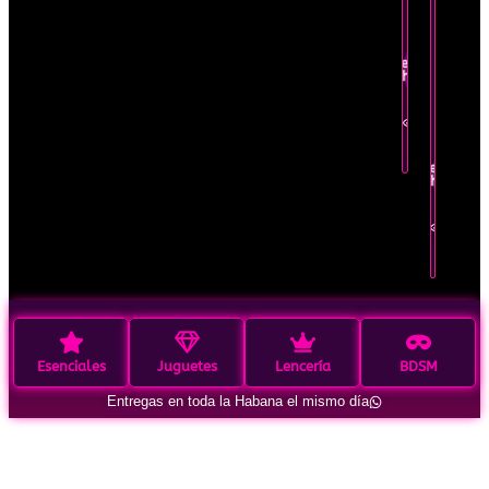
hoy
Oferta
mismo
por
tiempo
limita
Pedir por
WhatsApp
Recíbelo
hoy
Ver en
mismo
detalle
Pedir por
WhatsApp
Ver en
detalle
Esenciales
Juguetes
Lencería
BDSM
Entregas en toda la Habana el mismo día