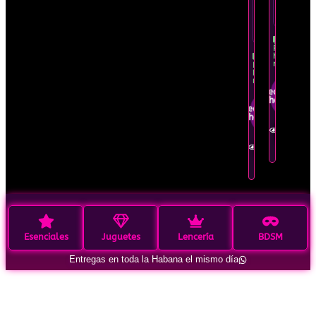
Oferta
tiempo
por
limitado
tiempo
limitado
Recíbelo
hoy
mismo
Recíbelo
hoy
mismo
Pedir por
WhatsApp
Pedir por
WhatsApp
Ver en
detalle
Ver en
detalle
Esenciales
Juguetes
Lencería
BDSM
Entregas en toda la Habana el mismo día