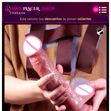
PLACER
MÁS
SHOP
Habana
Este verano los
descuentos
se ponen
calientes