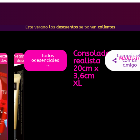
Este verano los
descuentos
se ponen
calientes
Consolador
Referenc
Todos
Compárte
erano
-15%
Verano
-20%
MA9020
realista
esenciales
con un
to
descuento
descuento
→
amigo
20cm x
3,6cm
XL