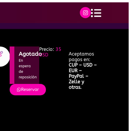
ia:
Precio:
35
lo
Agotado
Aceptamos
5
USD
pagos en:
En
CUP – USD –
espera
EUR –
de
PayPal –
reposición
Zelle y
otras.
Reservar