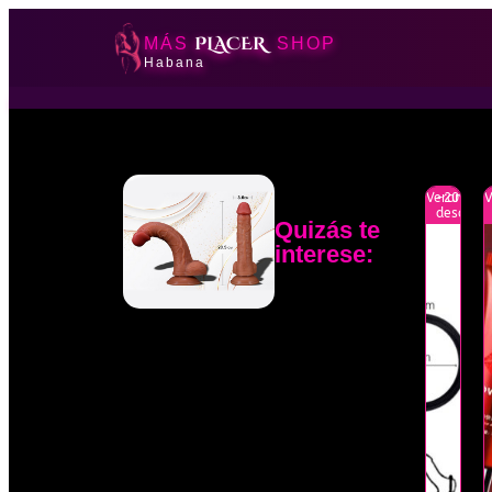
PLACER
MÁS
SHOP
Habana
Verano
-20%
V
descuen
Quizás te
interese: