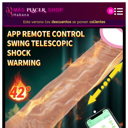
PLACER
MÁS
SHOP
Habana
Este verano los
descuentos
se ponen
calientes