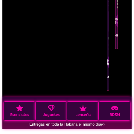
Recíbelo
y
hoy
otras.
mismo
Oferta
Pedir por
por
WhatsApp
tiempo
limitado
Ver en
detalle
Recíbelo
hoy
mismo
Pedir por
WhatsApp
Ver en
detalle
Esenciales
Juguetes
Lencería
BDSM
Entregas en toda la Habana el mismo día