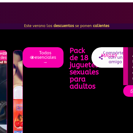
Este verano los
descuentos
se ponen
calientes
Pack
Referencia:
Todos
Compártelo
erano
-20%
MA049
de 18
esenciales
con un
to
descuento
→
amigo
juguetes
sexuales
para
adultos