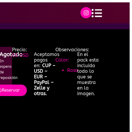
Precio:
Observaciones:
Agotado
Aceptamos
En el
55 USD
pagos
Color:
pack esta
En
en:
CUP –
incluido
espera
Rosa
USD –
todo lo
de
EUR –
que se
reposición
PayPal –
muestra
Zelle y
en la
Reservar
otras.
imagen.