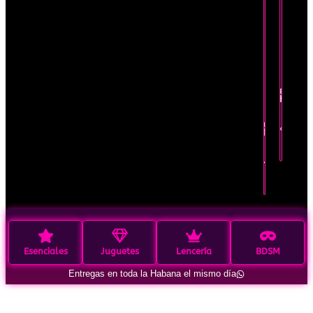
tiem
limit
Oferta
por
tiempo
Recíbel
limitado
hoy
mismo
Recíbelo
hoy
Pedir por
mismo
WhatsApp
Pedir por
Ver en
WhatsApp
detall
Ver en
detalle
Esenciales
Juguetes
Lencería
BDSM
Entregas en toda la Habana el mismo día