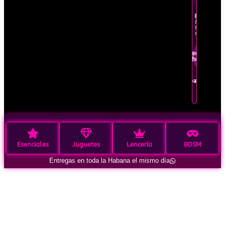
limitado
Recíbelo
hoy
mismo
Pedir por
WhatsApp
Ver en
detalle
Esenciales
Juguetes
Lencería
BDSM
Entregas en toda la Habana el mismo día