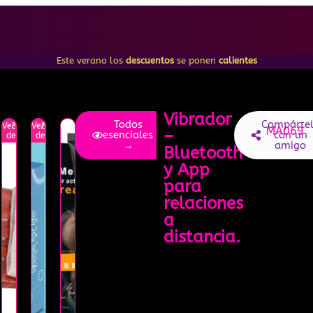
Este verano los
descuentos
se ponen
calientes
Vibrador
Referenc
Todos
Compárte
Verano
-25%
Verano
-20%
MA069
–
esenciales
con un
descuento
descuento
→
amigo
Bluetooth
y App
para
relaciones
a
distancia.