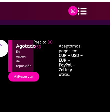
ia:
Precio:
30
lo
Agotado
Aceptamos
USD
pagos en:
En
CUP – USD –
espera
EUR –
de
PayPal –
reposición
Zelle y
otras.
Reservar