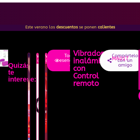
Este verano los
descuentos
se ponen
calientes
Vibrador
Referencia:
Todos
Compártelo
Verano
-10%
Verano
-15%
MA017
inalámbrico
esenciales
con un
descuento
descuento
Quizás
→
amigo
con
te
Control
interese:
remoto