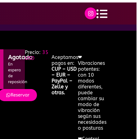
Precio:
35
Agotado
Aceptamos
❤
USD
pagos en:
Vibraciones
En
CUP – USD
potentes:
espera
– EUR –
con 10
de
PayPal –
modos
reposición
Zelle y
diferentes,
otras.
puede
Reservar
cambiar su
modo de
vibración
según sus
necesidades
o posturas
❤Control