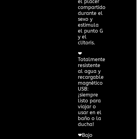
el placer
compartido
durante el
sexo y
estimula
el punto G
y el
clítoris.
❤
Totalmente
resistente
al agua y
recargable
magnético
USB:
¡siempre
listo para
viajar o
usar en el
baño o la
ducha!
❤Bajo