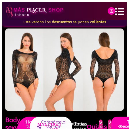
PLACER
MÁS
SHOP
Habana
Este verano los
descuentos
se ponen
calientes
Body
Referencia:
Precio:
¡Hazlo
Compártelo
Verano
-15%
Verano
-5%
Aceptamos
Talla
MA473341
10
Quizás
tuyo
con un
ese
sexy
descuento
descuento