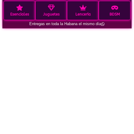
Esenciales
Juguetes
Lencería
BDSM
Entregas en toda la Habana el mismo día