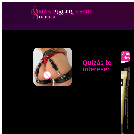
PLACER
MÁS
SHOP
Habana
Verano
-20%
descu
Quizás te
interese: