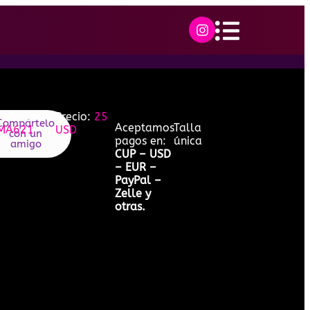
Referencia:
Precio:
25
Compártelo
Aceptamos
Talla
MA621
USD
con un
pagos en:
única
amigo
CUP – USD
– EUR –
PayPal –
Zelle y
otras.