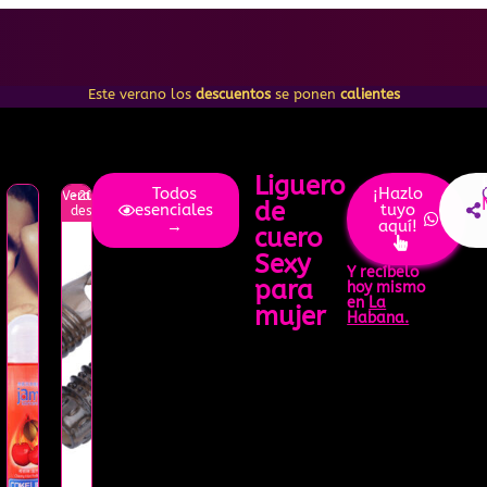
Este verano los
descuentos
se ponen
calientes
Liguero
Todos
¡Hazlo
Verano
-20%
de
esenciales
tuyo
ento
descuento
→
aquí!
cuero
Sexy
Y recíbelo
para
hoy mismo
en
La
mujer
Habana.